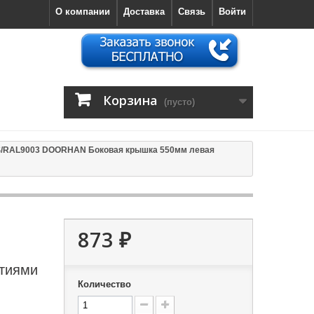
О компании
Доставка
Связь
Войти
Корзина
(пусто)
S/RAL9003 DOORHAN Боковая крышка 550мм левая
873 ₽
стиями
Количество