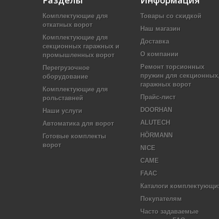
Разделы
Информация
Комплектующие для
Товары со скидкой
откатных ворот
Наш магазин
Комплектующие для
Доставка
секционных гаражных и
О компании
промышленных ворот
Ремонт торсионных
Перегрузочное
пружин для секционных
оборудование
гаражных ворот
Комплектующие для
Прайс-лист
рольставней
DOORHAN
Наши услуги
ALUTECH
Автоматика для ворот
HÖRMANN
Готовые комплекты
ворот
NICE
CAME
FAAC
Каталоги комплектующи
Покупателям
Часто задаваемые