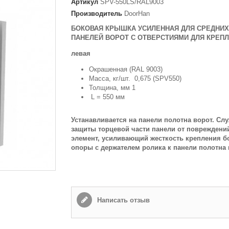
Артикул
SPV-550LS/RAL9003
Производитель
DoorHan
Способ доставки
*
БОКОВАЯ КРЫШКА УСИЛЕННАЯ ДЛЯ СРЕДНИХ
Самовывоз
ПАНЕЛЕЙ ВОРОТ С ОТВЕРСТИЯМИ ДЛЯ КРЕП
Время доставки: стоимость доставки по тарифам СДЭК
левая
оплачивается при получении
Окрашенная (RAL 9003)
Адрес если нужен
Масса, кг/шт. 0,675 (SPV550)
Толщина, мм 1
L = 550 мм
Способ оплаты
*
Устанавливается на панели полотна ворот. Сл
Наличными или банковской картой (в офисе компании при получении)
защиты торцевой части панели от повреждений
элемент, усиливающий жесткость крепления б
опоры с держателем ролика к панели полотна 
Отправить
Написать отзыв