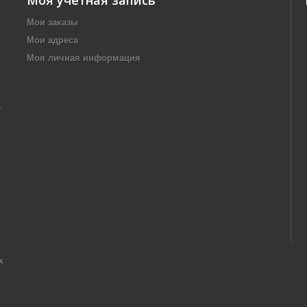
Моя учетная запись
Мои заказы
Мои адреса
Моя личная информация
,
х