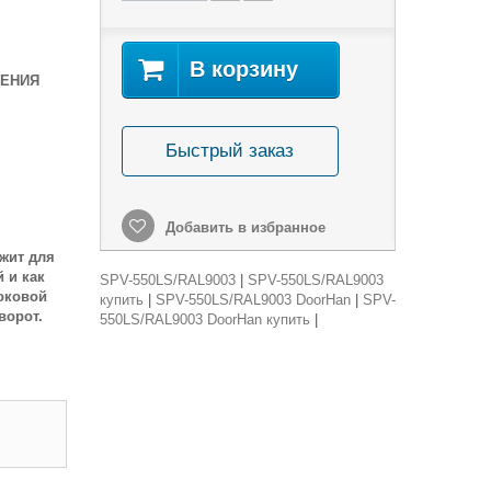
В корзину
ЛЕНИЯ
Быстрый заказ
Добавить в избранное
ужит для
 и как
SPV-550LS/RAL9003
|
SPV-550LS/RAL9003
оковой
купить
|
SPV-550LS/RAL9003 DoorHan
|
SPV-
ворот.
550LS/RAL9003 DoorHan купить
|