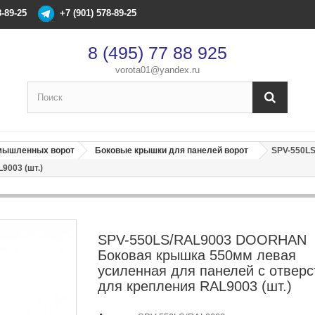
8-89-25
+7 (901) 578-89-25
8 (495) 77 88 925
vorota01@yandex.ru
×
Оформление заказа
омышленных ворот
Боковые крышки для панелей ворот
SPV-550L
9003 (шт.)
После оформления заказа с вами свяжется менеджер
Имя
*
SPV-550LS/RAL9003 DOORHAN
Телефон
*
Боковая крышка 550мм левая
усиленная для панелей с отвер
для крепления RAL9003 (шт.)
Email