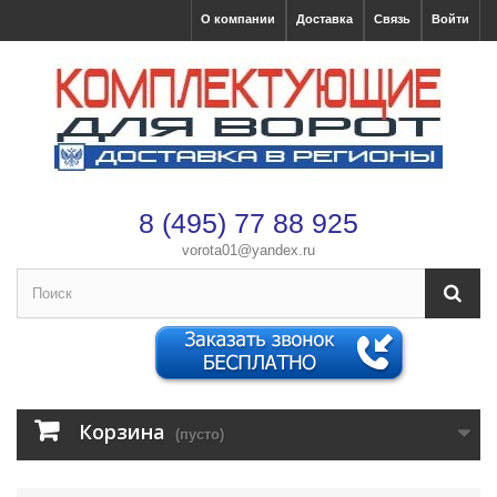
О компании
Доставка
Связь
Войти
8 (495) 77 88 925
vorota01@yandex.ru
×
Оформление заказа
После оформления заказа с вами свяжется менеджер
Имя
*
Корзина
(пусто)
Телефон
*