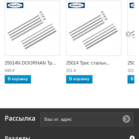
25014N DOORHAN Тр...
25014 Трос стальн...
25014
949 ₽
251 ₽
321 ₽
В корзину
В корзину
В к
Рассылка
Разделы