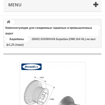
Телефон
*
MENU
Email
Комплектующие для секционных гаражных и промышленных
Способ доставки
*
ворот
Барабаны
28002 DOORHAN Барабан (OMI 164 HL) на вал
Время доставки: стоимость доставки по тарифам СДЭК
ф1,25 (пара)
оплачивается при получении
Адрес если нужен
Способ оплаты
*
Отправить