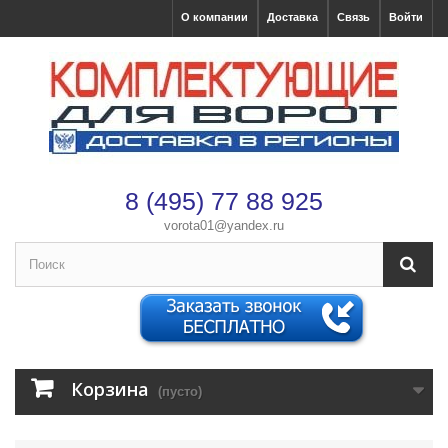
О компании
Доставка
Связь
Войти
8 (495) 77 88 925
vorota01@yandex.ru
×
Оформление заказа
После оформления заказа с вами свяжется менеджер
Имя
*
Корзина
(пусто)